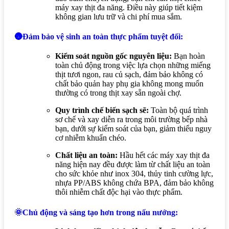
máy xay thịt đa năng. Điều này giúp tiết kiệm
không gian lưu trữ và chi phí mua sắm.
🌚Đảm bảo vệ sinh an toàn thực phẩm tuyệt đối:
Kiểm soát nguồn gốc nguyên liệu:
Bạn hoàn
toàn chủ động trong việc lựa chọn những miếng
thịt tươi ngon, rau củ sạch, đảm bảo không có
chất bảo quản hay phụ gia không mong muốn
thường có trong thịt xay sẵn ngoài chợ.
Quy trình chế biến sạch sẽ:
Toàn bộ quá trình
sơ chế và xay diễn ra trong môi trường bếp nhà
bạn, dưới sự kiểm soát của bạn, giảm thiểu nguy
cơ nhiễm khuẩn chéo.
Chất liệu an toàn:
Hầu hết các máy xay thịt đa
năng hiện nay đều được làm từ chất liệu an toàn
cho sức khỏe như inox 304, thủy tinh cường lực,
nhựa PP/ABS không chứa BPA, đảm bảo không
thôi nhiễm chất độc hại vào thực phẩm.
🌞Chủ động và sáng tạo hơn trong nấu nướng: