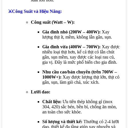
⚔️Công Suất và Hiệu Năng:
Công suất (Watt – W):
Gia đình nhỏ (200W – 400W):
Xay
lượng thịt ít, mềm, không lẫn gân, sụn.
Gia đình vừa (400W – 700W):
Xay được
nhiều loại thịt hơn, kể cả thịt có lẫn chút
gân, sụn mềm, xay được các loại rau củ,
gia vị. Đây là mức phổ biến cho gia đình.
Nhu cầu cao/bán chuyên (trên 700W –
1000W+):
Xay được lượng thịt lớn, thịt có
gân, sụn, làm giò chả, xúc xích.
Lưỡi dao:
Chất liệu:
Ưu tiên thép không gỉ (inox
304, 420) sắc bén, bền bỉ, chống ăn mòn,
an toàn cho sức khỏe.
Số lượng và thiết kế:
Thường có 2-4 lưỡi
dao, thiết kế đa tầng giúp xay nhuyễn và