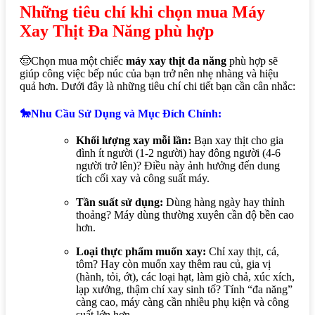
Những tiêu chí khi chọn mua Máy
Xay Thịt Đa Năng phù hợp
🤠Chọn mua một chiếc
máy xay thịt đa năng
phù hợp sẽ
giúp công việc bếp núc của bạn trở nên nhẹ nhàng và hiệu
quả hơn. Dưới đây là những tiêu chí chi tiết bạn cần cân nhắc:
🐎Nhu Cầu Sử Dụng và Mục Đích Chính:
Khối lượng xay mỗi lần:
Bạn xay thịt cho gia
đình ít người (1-2 người) hay đông người (4-6
người trở lên)? Điều này ảnh hưởng đến dung
tích cối xay và công suất máy.
Tần suất sử dụng:
Dùng hàng ngày hay thỉnh
thoảng? Máy dùng thường xuyên cần độ bền cao
hơn.
Loại thực phẩm muốn xay:
Chỉ xay thịt, cá,
tôm? Hay còn muốn xay thêm rau củ, gia vị
(hành, tỏi, ớt), các loại hạt, làm giò chả, xúc xích,
lạp xưởng, thậm chí xay sinh tố? Tính “đa năng”
càng cao, máy càng cần nhiều phụ kiện và công
suất lớn hơn.