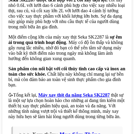
nhỏ 0.6L với lưỡi dao 6 cánh phù hợp cho việc xay nhiều loại
thịt, rau củ, và cối xay lớn 2L với lưỡi dao 4 cánh lý tưởng
cho việc xay thực phẩm với khối lượng lớn hơn. Sự đa dạng
này giúp máy phù hợp với nhu cầu thực tế của người dùng
trong mỗi bữa ăn gia đình.
Một điểm cộng lớn của máy xay thịt Seka SK2287 là
sự êm
ái trong quá trình hoạt động
. Máy có độ ồn thấp và không
gây rung lắc nhiều, nhờ đó bạn có thể yên tâm sử dụng máy
vào bất kỳ thời điểm nào trong ngày mà không làm ảnh
hưởng đến không gian xung quanh.
Sản phẩm còn nổi bật với cối thủy tinh cao cấp và inox an
toàn cho sức khỏe.
Chất liệu này không chỉ mang lại sự bền
bỉ, mà còn đảm bảo an toàn vệ sinh thực phẩm cho gia đình
bạn.
🥳Tổng kết lại,
Máy xay thịt đa năng Seka SK2287
thật sự
là một sự lựa chọn hoàn hảo cho những ai đang tìm kiếm một
thiết bị xay thực phẩm hiệu quả, an toàn và đa năng. Với
những tính năng vượt trội và thiết kế thông minh, máy xay
này hứa hẹn sẽ làm hài lòng người dùng trong từng bữa ăn.