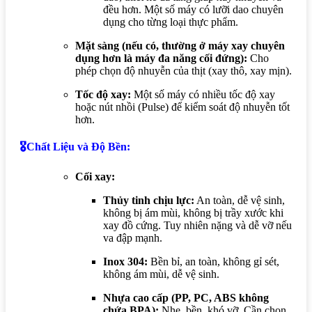
đều hơn. Một số máy có lưỡi dao chuyên
dụng cho từng loại thực phẩm.
Mặt sàng (nếu có, thường ở máy xay chuyên
dụng hơn là máy đa năng cối đứng):
Cho
phép chọn độ nhuyễn của thịt (xay thô, xay mịn).
Tốc độ xay:
Một số máy có nhiều tốc độ xay
hoặc nút nhồi (Pulse) để kiểm soát độ nhuyễn tốt
hơn.
🎖️Chất Liệu và Độ Bền:
Cối xay:
Thủy tinh chịu lực:
An toàn, dễ vệ sinh,
không bị ám mùi, không bị trầy xước khi
xay đồ cứng. Tuy nhiên nặng và dễ vỡ nếu
va đập mạnh.
Inox 304:
Bền bỉ, an toàn, không gỉ sét,
không ám mùi, dễ vệ sinh.
Nhựa cao cấp (PP, PC, ABS không
chứa BPA):
Nhẹ, bền, khó vỡ. Cần chọn