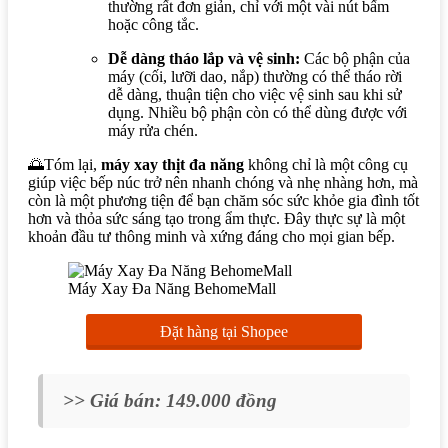
thường rất đơn giản, chỉ với một vài nút bấm
hoặc công tắc.
Dễ dàng tháo lắp và vệ sinh:
Các bộ phận của
máy (cối, lưỡi dao, nắp) thường có thể tháo rời
dễ dàng, thuận tiện cho việc vệ sinh sau khi sử
dụng. Nhiều bộ phận còn có thể dùng được với
máy rửa chén.
🌅Tóm lại,
máy xay thịt đa năng
không chỉ là một công cụ
giúp việc bếp núc trở nên nhanh chóng và nhẹ nhàng hơn, mà
còn là một phương tiện để bạn chăm sóc sức khỏe gia đình tốt
hơn và thỏa sức sáng tạo trong ẩm thực. Đây thực sự là một
khoản đầu tư thông minh và xứng đáng cho mọi gian bếp.
Máy Xay Đa Năng BehomeMall
Đặt hàng tại Shopee
>> Giá bán: 149.000 đồng