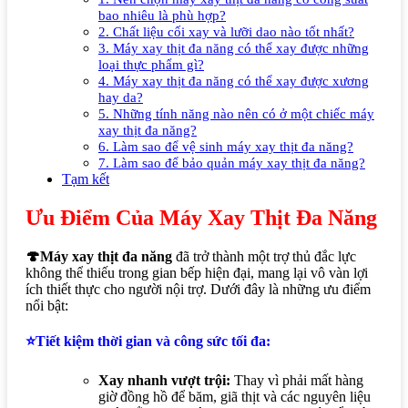
bao nhiêu là phù hợp?
2. Chất liệu cối xay và lưỡi dao nào tốt nhất?
3. Máy xay thịt đa năng có thể xay được những
loại thực phẩm gì?
4. Máy xay thịt đa năng có thể xay được xương
hay da?
5. Những tính năng nào nên có ở một chiếc máy
xay thịt đa năng?
6. Làm sao để vệ sinh máy xay thịt đa năng?
7. Làm sao để bảo quản máy xay thịt đa năng?
Tạm kết
Ưu Điểm Của Máy Xay Thịt Đa Năng
🍄Máy xay thịt đa năng
đã trở thành một trợ thủ đắc lực
không thể thiếu trong gian bếp hiện đại, mang lại vô vàn lợi
ích thiết thực cho người nội trợ. Dưới đây là những ưu điểm
nổi bật:
⭐Tiết kiệm thời gian và công sức tối đa:
Xay nhanh vượt trội:
Thay vì phải mất hàng
giờ đồng hồ để băm, giã thịt và các nguyên liệu