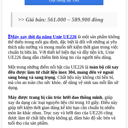
>> Giá bán: 561.000 – 589.900 đồng
🍾Máy xay thịt đa năng Unie UE226
là một sản phẩm không
thể thiếu trong mỗi gia đình, đặc biệt là đối với những ai yêu
thích nấu nướng và mong muốn tiết kiệm thời gian trong việc
chuẩn bị bữa ăn. Với thiết kế hiện đại và đầy tiện ích, Unie
UE226 đang dần chiếm lĩnh lòng tin của người tiêu dùng.
Một trong những điểm nổi bật của UE226 là
toàn bộ cối xay
đều được làm từ chất liệu inox 304, mang đến vẻ ngoài
sáng bóng và sang trọng
. Chất liệu này không chỉ bền bỉ,
mà còn an toàn cho sức khỏe, dễ dàng vệ sinh sau mỗi lần sử
dụng.
Máy được trang bị cấu trúc lưỡi dao thông minh
, giúp
xay đa dạng các loại nguyên liệu chỉ trong 10 giây. Điều này
giúp tiết kiệm thời gian đáng kể khi bạn cần chuẩn bị nhiều
món ăn khác nhau. Trục xay và lưỡi dao của UE226 cũng
được làm từ chất liệu thép không gỉ, đảm bảo độ sắc bén và
tuổi thọ của sản phẩm.