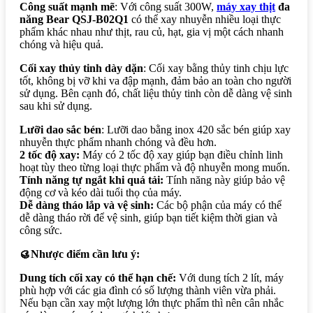
Công suất mạnh mẽ
: Với công suất 300W,
máy xay thịt
đa
năng Bear
QSJ-B02Q1
có thể xay nhuyễn nhiều loại thực
phẩm khác nhau như thịt, rau củ, hạt, gia vị một cách nhanh
chóng và hiệu quả.
Cối xay thủy tinh dày dặn
: Cối xay bằng thủy tinh chịu lực
tốt, không bị vỡ khi va đập mạnh, đảm bảo an toàn cho người
sử dụng. Bên cạnh đó, chất liệu thủy tinh còn dễ dàng vệ sinh
sau khi sử dụng.
Lưỡi dao sắc bén
: Lưỡi dao bằng inox 420 sắc bén giúp xay
nhuyễn thực phẩm nhanh chóng và đều hơn.
2 tốc độ xay:
Máy có 2 tốc độ xay giúp bạn điều chỉnh linh
hoạt tùy theo từng loại thực phẩm và độ nhuyễn mong muốn.
Tính năng tự ngắt khi quá tải:
Tính năng này giúp bảo vệ
động cơ và kéo dài tuổi thọ của máy.
Dễ dàng tháo lắp và vệ sinh:
Các bộ phận của máy có thể
dễ dàng tháo rời để vệ sinh, giúp bạn tiết kiệm thời gian và
công sức.
🥮Nhược điểm cần lưu ý:
Dung tích cối xay có thể hạn chế:
Với dung tích 2 lít, máy
phù hợp với các gia đình có số lượng thành viên vừa phải.
Nếu bạn cần xay một lượng lớn thực phẩm thì nên cân nhắc