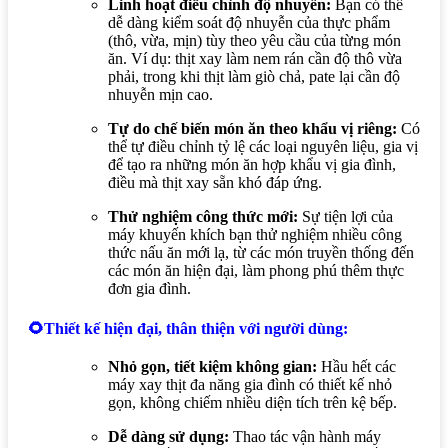
Linh hoạt điều chỉnh độ nhuyễn:
Bạn có thể
dễ dàng kiểm soát độ nhuyễn của thực phẩm
(thô, vừa, mịn) tùy theo yêu cầu của từng món
ăn. Ví dụ: thịt xay làm nem rán cần độ thô vừa
phải, trong khi thịt làm giò chả, pate lại cần độ
nhuyễn mịn cao.
Tự do chế biến món ăn theo khẩu vị riêng:
Có
thể tự điều chỉnh tỷ lệ các loại nguyên liệu, gia vị
để tạo ra những món ăn hợp khẩu vị gia đình,
điều mà thịt xay sẵn khó đáp ứng.
Thử nghiệm công thức mới:
Sự tiện lợi của
máy khuyến khích bạn thử nghiệm nhiều công
thức nấu ăn mới lạ, từ các món truyền thống đến
các món ăn hiện đại, làm phong phú thêm thực
đơn gia đình.
🌻Thiết kế hiện đại, thân thiện với người dùng:
Nhỏ gọn, tiết kiệm không gian:
Hầu hết các
máy xay thịt đa năng gia đình có thiết kế nhỏ
gọn, không chiếm nhiều diện tích trên kệ bếp.
Dễ dàng sử dụng:
Thao tác vận hành máy