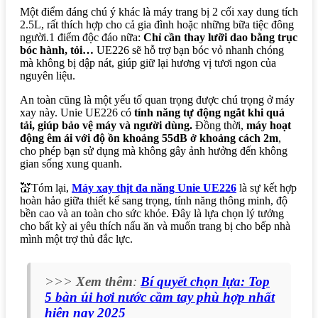
Một điểm đáng chú ý khác là máy trang bị 2 cối xay dung tích
2.5L, rất thích hợp cho cả gia đình hoặc những bữa tiệc đông
người.1 điểm độc đáo nữa:
Chỉ cần thay lưỡi dao bằng trục
bóc hành, tỏi…
UE226 sẽ hỗ trợ bạn bóc vỏ nhanh chóng
mà không bị dập nát, giúp giữ lại hương vị tươi ngon của
nguyên liệu.
An toàn cũng là một yếu tố quan trọng được chú trọng ở máy
xay này. Unie UE226 có
tính năng tự động ngắt khi quá
tải, giúp bảo vệ máy và người dùng.
Đồng thời,
máy hoạt
động êm ái với độ ồn khoảng 55dB ở khoảng cách 2m
,
cho phép bạn sử dụng mà không gây ảnh hưởng đến không
gian sống xung quanh.
💒Tóm lại,
Máy xay thịt đa năng Unie UE226
là sự kết hợp
hoàn hảo giữa thiết kế sang trọng, tính năng thông minh, độ
bền cao và an toàn cho sức khỏe. Đây là lựa chọn lý tưởng
cho bất kỳ ai yêu thích nấu ăn và muốn trang bị cho bếp nhà
mình một trợ thủ đắc lực.
>>>
Xem thêm
:
Bí quyết chọn lựa: Top
5 bàn ủi hơi nước cầm tay phù hợp nhất
hiện nay 2025