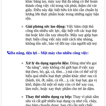
khác bằng tay, máy xay thịt đa năng có thể hoàn
thành công việc chỉ trong vài phút, thậm chí vài
giây. Điều này đặc biệt hữu ích khi cần chuẩn bị
lượng lớn thực phẩm hoặc trong những ngày bận
rộn.
Giải phóng sức lao động:
Việc băm chặt thủ
công tốn nhiều sức lực, đặc biệt với các loại thịt
dai hoặc khi cần xay nhuyễn. Máy xay giúp bạn
thực hiện công việc này một cách nhẹ nhàng,
không tốn sức, bảo vệ đôi tay của người nội trợ.
🪐Đa năng, tiện lợi – Một máy cho nhiều công việc:
Xử lý đa dạng nguyên liệu:
Đúng như tên gọi
“đa năng”, máy không chỉ giới hạn ở việc xay
thịt (heo, bò, gà, cá, tôm…) mà còn có thể xử lý
hiệu quả nhiều loại thực phẩm khác như: rau củ
(hành, tỏi, ớt, nấm, cà rốt…), các loại hạt, gia vị
khô, thậm chí một số máy còn có thể xay cua,
làm ruốc, hoặc xay thực phẩm cho trẻ ăn dặm.
Thay thế nhiều dụng cụ bếp:
Thay vì phải sắm
sửa và cất giữ nhiều loại dụng cụ như cối, chày,
dao băm chuyên dụng, bạn chỉ cần một chiếc