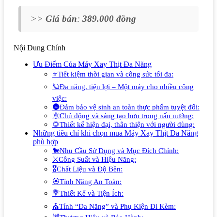
>>
Giá bán
:
389.000 đồng
Nội Dung Chính
Ưu Điểm Của Máy Xay Thịt Đa Năng
⭐Tiết kiệm thời gian và công sức tối đa:
🪐Đa năng, tiện lợi – Một máy cho nhiều công
việc:
🌚Đảm bảo vệ sinh an toàn thực phẩm tuyệt đối:
🌞Chủ động và sáng tạo hơn trong nấu nướng:
🌻Thiết kế hiện đại, thân thiện với người dùng:
Những tiêu chí khi chọn mua Máy Xay Thịt Đa Năng
phù hợp
🐎Nhu Cầu Sử Dụng và Mục Đích Chính:
⚔️Công Suất và Hiệu Năng:
🎖️Chất Liệu và Độ Bền:
🏵️Tính Năng An Toàn:
💐Thiết Kế và Tiện Ích:
⛪Tính “Đa Năng” và Phụ Kiện Đi Kèm: