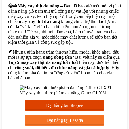
😁🥪Máy xay thịt đa năng –
Bạn đã bao giờ mệt mỏi vì phải
dành hàng giờ băm thịt thủ công hay vật lộn với những chiếc
máy xay cũ kỹ, kém hiệu quả? Trong căn bếp hiện đại, một
chiếc
máy xay thịt đa năng
không chỉ là trợ thủ đắc lực mà
còn là “vũ khí” giúp bạn chế biến món ăn ngon chỉ trong
nháy mắt! Từ xay thịt mịn làm chả, băm nhuyễn rau củ cho
đến nghiền gia vị, một chiếc máy chất lượng sẽ giúp bạn tiết
kiệm thời gian và công sức gấp bội.
🍕Nhưng giữa hàng trăm thương hiệu, model khác nhau, đâu
mới là sự lựa chọn
đáng đồng tiền
? Bài viết này sẽ điểm qua
Top 5 máy xay thịt đa năng tốt nhất
hiện nay, dựa trên tiêu
chí
công suất, độ bền, đa chức năng và giá cả hợp lý
. Hãy
cùng khám phá để tìm ra “ứng cử viên” hoàn hảo cho gian
bếp nhà bạn!
Máy xay thịt, thực phẩm đa năng Gilux GLX31
Đặt hàng tại Shopee
Đặt hàng tại Lazada