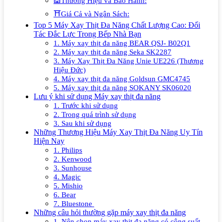
🕍Thương Hiệu và Bảo Hành:
⛩️Giá Cả và Ngân Sách:
Top 5 Máy Xay Thịt Đa Năng Chất Lượng Cao: Đối
Tác Đắc Lực Trong Bếp Nhà Bạn
1. Máy xay thịt đa năng BEAR QSJ- B02Q1
2. Máy xay thịt đa năng Seka SK2287
3. Máy Xay Thịt Đa Năng Unie UE226 (Thương
Hiệu Đức)
4. Máy xay thịt đa năng Goldsun GMC4745
5. Máy xay thịt đa năng SOKANY SK06020
Lưu ý khi sử dụng Máy xay thịt đa năng
1. Trước khi sử dụng
2. Trong quá trình sử dụng
3. Sau khi sử dụng
Những Thương Hiệu Máy Xay Thịt Đa Năng Uy Tín
Hiện Nay
1. Philips
2. Kenwood
3. Sunhouse
4. Magic
5. Mishio
6. Bear
7. Bluestone
Những câu hỏi thường gặp máy xay thịt đa năng
1. Nên chọn máy xay thịt đa năng có công suất