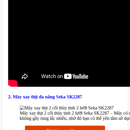
2. Máy xay thịt đa năng Seka SK2287
Máy xay thịt 2 cối thủy tinh 2 lưỡi Seka SK2287 – Máy có 
không gây rung lắc nhiều, nhờ đó bạn có thể yên tâm sử dụ