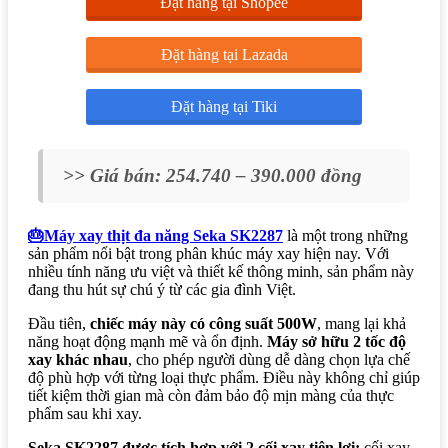
Đặt hàng tại Shopee
Đặt hàng tại Lazada
Đặt hàng tại Tiki
>> Giá bán: 254.740 – 390.000 đồng
🎂Máy xay thịt đa năng Seka SK2287
là một trong những
sản phẩm nổi bật trong phân khúc máy xay hiện nay. Với
nhiều tính năng ưu việt và thiết kế thông minh, sản phẩm này
đang thu hút sự chú ý từ các gia đình Việt.
Đầu tiên,
chiếc máy này có công suất 500W
, mang lại khả
năng hoạt động mạnh mẽ và ổn định.
Máy sở hữu 2 tốc độ
xay khác nhau
, cho phép người dùng dễ dàng chọn lựa chế
độ phù hợp với từng loại thực phẩm. Điều này không chỉ giúp
tiết kiệm thời gian mà còn đảm bảo độ mịn màng của thực
phẩm sau khi xay.
Seka SK2287 được tích hợp với 2 cối xay tiện lợi:
cối xay