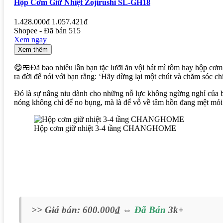
Hộp Cơm Giữ Nhiệt Zojirushi SL-GH18
1.428.000đ
1.057.421đ
Shopee - Đã bán 515
Xem ngay
Xem thêm
😋🍱Đã bao nhiêu lần bạn tặc lưỡi ăn vội bát mì tôm hay hộp cơm
ra đời để nói với bạn rằng: ‘Hãy dừng lại một chút và chăm sóc ch
Đó là sự nâng niu dành cho những nỗ lực không ngừng nghỉ của bạ
nóng không chỉ để no bụng, mà là để vỗ về tâm hồn đang mệt mỏi
Hộp cơm giữ nhiệt 3-4 tầng CHANGHOME
>> Giá bán: 600.000₫
⇔
Đã Bán
3k+