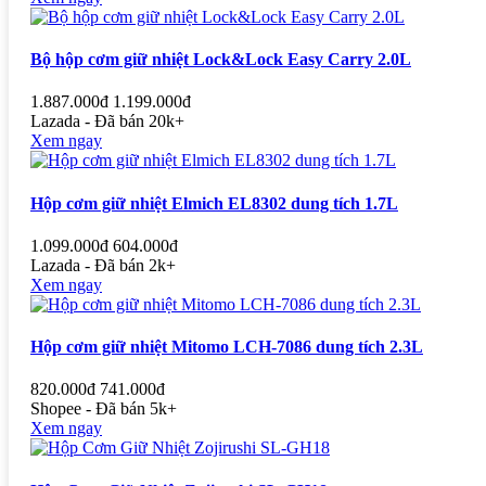
Bộ hộp cơm giữ nhiệt Lock&Lock Easy Carry 2.0L
1.887.000đ
1.199.000đ
Lazada - Đã bán 20k+
Xem ngay
Hộp cơm giữ nhiệt Elmich EL8302 dung tích 1.7L
1.099.000đ
604.000đ
Lazada - Đã bán 2k+
Xem ngay
Hộp cơm giữ nhiệt Mitomo LCH-7086 dung tích 2.3L
820.000đ
741.000đ
Shopee - Đã bán 5k+
Xem ngay