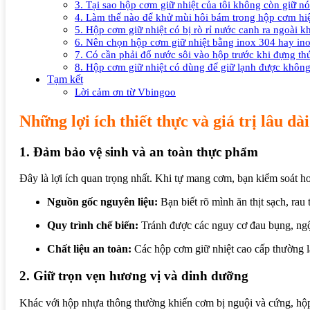
3. Tại sao hộp cơm giữ nhiệt của tôi không còn giữ n
4. Làm thế nào để khử mùi hôi bám trong hộp cơm hi
5. Hộp cơm giữ nhiệt có bị rò rỉ nước canh ra ngoài 
6. Nên chọn hộp cơm giữ nhiệt bằng inox 304 hay in
7. Có cần phải đổ nước sôi vào hộp trước khi đựng t
8. Hộp cơm giữ nhiệt có dùng để giữ lạnh được khôn
Tạm kết
Lời cảm ơn từ Vbingoo
Những lợi ích thiết thực và giá trị lâu d
1. Đảm bảo vệ sinh và an toàn thực phẩm
Đây là lợi ích quan trọng nhất. Khi tự mang cơm, bạn kiểm soát h
Nguồn gốc nguyên liệu:
Bạn biết rõ mình ăn thịt sạch, rau
Quy trình chế biến:
Tránh được các nguy cơ đau bụng, ngộ
Chất liệu an toàn:
Các hộp cơm giữ nhiệt cao cấp thường là
2. Giữ trọn vẹn hương vị và dinh dưỡng
Khác với hộp nhựa thông thường khiến cơm bị nguội và cứng, hộp