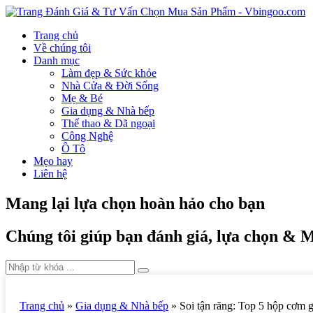
Trang chủ
Về chúng tôi
Danh mục
Làm đẹp & Sức khỏe
Nhà Cửa & Đời Sống
Mẹ & Bé
Gia dụng & Nhà bếp
Thể thao & Dã ngoại
Công Nghệ
Ô Tô
Mẹo hay
Liên hệ
Mang lại lựa chọn hoàn hảo cho bạn
Chúng tôi giúp bạn đánh giá, lựa chọn & 
Trang chủ
»
Gia dụng & Nhà bếp
»
Soi tận răng: Top 5 hộp cơm gi