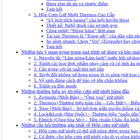
Bảng tóm tắt ưu và nhược điểm
Tạm kết
5. Hộp Cơm Giữ Nhiệt Thermos Cao Cấp
“Lý lịch trích ngang” của một huyền thoại
Thiết kế: Nghệ thuật của sự tinh gọn
Công nghệ: “Đóng băng” thời gian
Tại sao Thermos là “Trang sức” của dân văn p
So sánh nhanh: Chọn “Voi” (Zojirushi) hay chọ
Tạm kết
Những lưu ý quan trọng trong quá trình sử dụng và bảo q
1. Nguyên tắc “Làm nóng/Làm lạnh” trước khi sử dụ
2. Tránh các loại thực phẩm nhạy cảm và có tính ăn 
3. Cẩn trọng với áp suất khi mở nắp
4. Tuyệt đối không sử dụng trong lò vi sóng (trừ loại
5. Vệ sinh đúng cách để bảo vệ lớp chân không
6. Tránh va đập mạnh
Những thương hiệu uy tín hộp cơm giữ nhiệt hàng đầu
1. Zojirushi (Nhật Bản) – “Ông vua” giữ nhiệt
2. Thermos (Thương hiệu toàn cầu – Gốc Đức) – Biểu 
3. Tiger (Nhật Bản) – Sự kết hợp giữa truyền thống và
4. Lock&Lock (Hàn Quốc) – Thương hiệu “quốc dân”
5. Elmich (Cộng hòa Séc) – Tiêu chuẩn Châu Âu khắt
Những câu hỏi thường gặp nhất về Hộp cơm giữ nhiệt
1. Hộp cơm giữ nhiệt có thể giữ nóng được trong bao 
2. Có được cho hộp cơm giữ nhiệt vào lò vi sóng khô