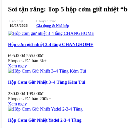
Soi tận răng: Top 5 hộp cơm giữ nhiệt “b
Cập nhật
Chuyên mục
19/03/2026
Gia dụng & Nhà bếp
Hộp cơm giữ nhiệt 3-4 tầng CHANGHOME
695.000đ
555.000đ
Shopee - Đã bán 3k+
Xem ngay
Hộp Cơm Giữ Nhiệt 3–4 Tầng Kèm Túi
230.000đ
199.000đ
Shopee - Đã bán 200k+
Xem ngay
Hộp Cơm Giữ Nhiệt Yadel 2-3-4 Tầng