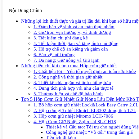
Nội Dung Chính
Những lợi ích thiết thực và giá trị lâu dài khi bạn sở hữu m
1. Đảm bảo vệ sinh và an toàn thực phẩm
2. Giữ trọn vẹn hương vị và dinh dưỡng
3. Tiết kiệm chi phí đáng kể
4. Tiết kiệm thời gian và tăng tính chủ động
5. Hỗ trợ chế độ ăn kiêng và giảm cân
6. Bảo vệ môi trường
7. Đa năng: Giữ nóng và Giữ lạnh
Những tiêu chí khi chọn mua Hộp cơm giữ nhiệt
1. Chất liệu lõi – Yếu tố quyết định an toàn sức khỏe
2. Công nghệ và thời gian giữ nhiệt
3. Thiết kế chia ngăn và tính chống tràn
4. Dung tích phù hợp với nhu cầu thực tế
5. Thương hiệu và chế độ bảo hành
Top 5 Hộp Cơm Giữ Nhiệt Giữ Nóng Lâu Đến Mức Khó T
1. Bộ hộp cơm giữ nhiệt Lock&Lock Easy Carry 2.0L
2. Hộp cơm giữ nhiệt Elmich EL8302 dung tích 1.7L
3. Hộp cơm giữ nhiệt Mitomo LCH-7086
4. Hộp Cơm Giữ Nhiệt Zojirushi SL-GH18
Thiết kế và Cấu tạo: Tối ưu cho người dùng Việ
Công nghệ giữ nhiệt: “Vô đối” trong tầm giá
Tiện ích đi kèm