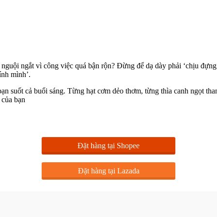
 nguội ngắt vì công việc quá bận rộn? Đừng để dạ dày phải ‘chịu đựng
ính mình’.
n suốt cả buổi sáng. Từng hạt cơm dẻo thơm, từng thìa canh ngọt tha
 của bạn
Đặt hàng tại Shopee
Đặt hàng tại Lazada