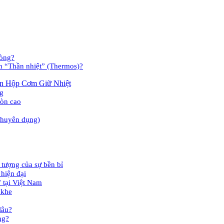
hòng?
n “Thần nhiệt” (Thermos)?
uản Hộp Cơm Giữ Nhiệt
ng
mòn cao
 chuyên dụng)
tượng của sự bền bỉ
 hiện đại
 tại Việt Nam
 khe
lâu?
ng?