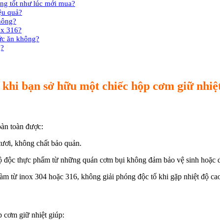
óng tốt như lúc mới mua?
ệu quả?
không?
ox 316?
hức ăn không?
g?
ài khi bạn sở hữu một chiếc hộp cơm giữ nhiệ
oàn toàn được:
 tươi, không chất bảo quản.
 độc thực phẩm từ những quán cơm bụi không đảm bảo vệ sinh hoặc dùn
m từ inox 304 hoặc 316, không giải phóng độc tố khi gặp nhiệt độ cao 
 cơm giữ nhiệt giúp: