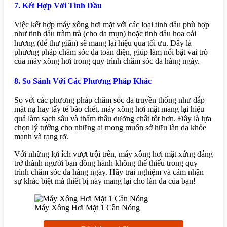
7. Kết Hợp Với Tinh Dầu
Việc kết hợp máy xông hơi mặt với các loại tinh dầu phù hợp
như tinh dầu tràm trà (cho da mụn) hoặc tinh dầu hoa oải
hương (để thư giãn) sẽ mang lại hiệu quả tối ưu. Đây là
phương pháp chăm sóc da toàn diện, giúp làm nổi bật vai trò
của máy xông hơi trong quy trình chăm sóc da hàng ngày.
8. So Sánh Với Các Phương Pháp Khác
So với các phương pháp chăm sóc da truyền thống như đắp
mặt nạ hay tẩy tế bào chết, máy xông hơi mặt mang lại hiệu
quả làm sạch sâu và thẩm thấu dưỡng chất tốt hơn. Đây là lựa
chọn lý tưởng cho những ai mong muốn sở hữu làn da khỏe
mạnh và rạng rỡ.
Với những lợi ích vượt trội trên, máy xông hơi mặt xứng đáng
trở thành người bạn đồng hành không thể thiếu trong quy
trình chăm sóc da hàng ngày. Hãy trải nghiệm và cảm nhận
sự khác biệt mà thiết bị này mang lại cho làn da của bạn!
Máy Xông Hơi Mặt 1 Cần Nóng