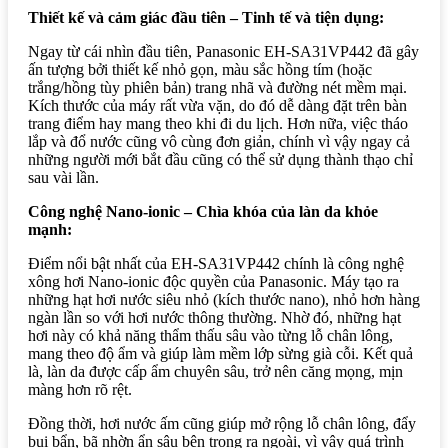
Thiết kế và cảm giác đầu tiên – Tinh tế và tiện dụng:
Ngay từ cái nhìn đầu tiên, Panasonic EH-SA31VP442 đã gây
ấn tượng bởi thiết kế nhỏ gọn, màu sắc hồng tím (hoặc
trắng/hồng tùy phiên bản) trang nhã và đường nét mềm mại.
Kích thước của máy rất vừa vặn, do đó dễ dàng đặt trên bàn
trang điểm hay mang theo khi đi du lịch. Hơn nữa, việc tháo
lắp và đổ nước cũng vô cùng đơn giản, chính vì vậy ngay cả
những người mới bắt đầu cũng có thể sử dụng thành thạo chỉ
sau vài lần.
Công nghệ Nano-ionic – Chìa khóa của làn da khỏe
mạnh:
Điểm nổi bật nhất của EH-SA31VP442 chính là công nghệ
xông hơi Nano-ionic độc quyền của Panasonic. Máy tạo ra
những hạt hơi nước siêu nhỏ (kích thước nano), nhỏ hơn hàng
ngàn lần so với hơi nước thông thường. Nhờ đó, những hạt
hơi này có khả năng thẩm thấu sâu vào từng lỗ chân lông,
mang theo độ ẩm và giúp làm mềm lớp sừng già cỗi. Kết quả
là, làn da được cấp ẩm chuyên sâu, trở nên căng mọng, mịn
màng hơn rõ rệt.
Đồng thời, hơi nước ấm cũng giúp mở rộng lỗ chân lông, đẩy
bụi bẩn, bã nhờn ẩn sâu bên trong ra ngoài, vì vậy quá trình