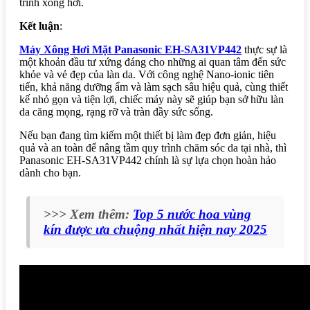
trình xông hơi.
Kết luận
:
Máy Xông Hơi Mặt Panasonic EH-SA31VP442
thực sự là
một khoản đầu tư xứng đáng cho những ai quan tâm đến sức
khỏe và vẻ đẹp của làn da. Với công nghệ Nano-ionic tiên
tiến, khả năng dưỡng ẩm và làm sạch sâu hiệu quả, cùng thiết
kế nhỏ gọn và tiện lợi, chiếc máy này sẽ giúp bạn sở hữu làn
da căng mọng, rạng rỡ và tràn đầy sức sống.
Nếu bạn đang tìm kiếm một thiết bị làm đẹp đơn giản, hiệu
quả và an toàn để nâng tầm quy trình chăm sóc da tại nhà, thì
Panasonic EH-SA31VP442 chính là sự lựa chọn hoàn hảo
dành cho bạn.
>>> Xem thêm:
Top 5 nước hoa vùng
kín được ưa chuộng nhất hiện nay 2025