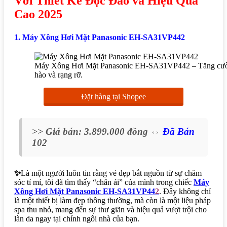
Với Thiết Kế Độc Đáo và Hiệu Quả
Cao 2025
1. Máy Xông Hơi Mặt Panasonic EH-SA31VP442
Máy Xông Hơi Mặt Panasonic EH-SA31VP442 – Tăng cườn
hào và rạng rỡ.
Đặt hàng tại Shopee
>> Giá bán: 3.899.000 đồng ⇔
Đã Bán
102
✨
Là một người luôn tin rằng vẻ đẹp bắt nguồn từ sự chăm
sóc tỉ mỉ, tôi đã tìm thấy “chân ái” của mình trong chiếc
Máy
Xông Hơi Mặt Panasonic EH-SA31VP44
2
. Đây không chỉ
là một thiết bị làm đẹp thông thường, mà còn là một liệu pháp
spa thu nhỏ, mang đến sự thư giãn và hiệu quả vượt trội cho
làn da ngay tại chính ngôi nhà của bạn.