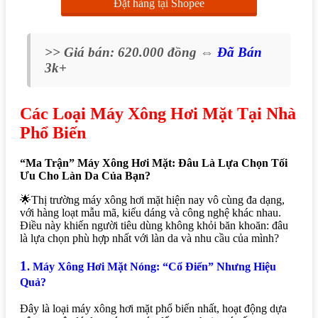
Đặt hàng tại Shopee
>> Giá bán: 620.000 đồng ⇔
Đã Bán
3k+
Các Loại Máy Xông Hơi Mặt Tại Nhà
Phổ Biến
“Ma Trận” Máy Xông Hơi Mặt: Đâu Là Lựa Chọn Tối
Ưu Cho Làn Da Của Bạn?
🌟Thị trường máy xông hơi mặt hiện nay vô cùng đa dạng,
với hàng loạt mẫu mã, kiểu dáng và công nghệ khác nhau.
Điều này khiến người tiêu dùng không khỏi băn khoăn: đâu
là lựa chọn phù hợp nhất với làn da và nhu cầu của mình?
1
.
Máy Xông Hơi Mặt Nóng: “Cổ Điển” Nhưng Hiệu
Quả?
Đây là loại máy xông hơi mặt phổ biến nhất, hoạt động dựa