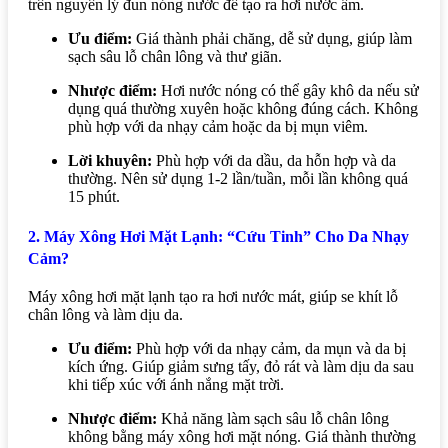
trên nguyên lý đun nóng nước để tạo ra hơi nước ấm.
Ưu điểm:
Giá thành phải chăng, dễ sử dụng, giúp làm
sạch sâu lỗ chân lông và thư giãn.
Nhược điểm:
Hơi nước nóng có thể gây khô da nếu sử
dụng quá thường xuyên hoặc không đúng cách. Không
phù hợp với da nhạy cảm hoặc da bị mụn viêm.
Lời khuyên:
Phù hợp với da dầu, da hỗn hợp và da
thường. Nên sử dụng 1-2 lần/tuần, mỗi lần không quá
15 phút.
2. Máy Xông Hơi Mặt Lạnh: “Cứu Tinh” Cho Da Nhạy
Cảm?
Máy xông hơi mặt lạnh tạo ra hơi nước mát, giúp se khít lỗ
chân lông và làm dịu da.
Ưu điểm:
Phù hợp với da nhạy cảm, da mụn và da bị
kích ứng. Giúp giảm sưng tấy, đỏ rát và làm dịu da sau
khi tiếp xúc với ánh nắng mặt trời.
Nhược điểm:
Khả năng làm sạch sâu lỗ chân lông
không bằng máy xông hơi mặt nóng. Giá thành thường