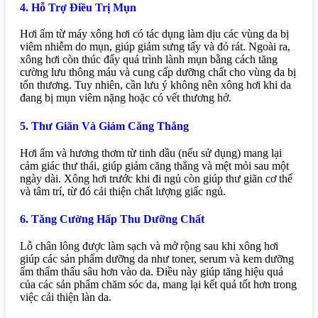
4. Hỗ Trợ Điều Trị Mụn
Hơi ấm từ máy xông hơi có tác dụng làm dịu các vùng da bị
viêm nhiễm do mụn, giúp giảm sưng tấy và đỏ rát. Ngoài ra,
xông hơi còn thúc đẩy quá trình lành mụn bằng cách tăng
cường lưu thông máu và cung cấp dưỡng chất cho vùng da bị
tổn thương. Tuy nhiên, cần lưu ý không nên xông hơi khi da
đang bị mụn viêm nặng hoặc có vết thương hở.
5. Thư Giãn Và Giảm Căng Thẳng
Hơi ấm và hương thơm từ tinh dầu (nếu sử dụng) mang lại
cảm giác thư thái, giúp giảm căng thẳng và mệt mỏi sau một
ngày dài. Xông hơi trước khi đi ngủ còn giúp thư giãn cơ thể
và tâm trí, từ đó cải thiện chất lượng giấc ngủ.
6. Tăng Cường Hấp Thu Dưỡng Chất
Lỗ chân lông được làm sạch và mở rộng sau khi xông hơi
giúp các sản phẩm dưỡng da như toner, serum và kem dưỡng
ẩm thẩm thấu sâu hơn vào da. Điều này giúp tăng hiệu quả
của các sản phẩm chăm sóc da, mang lại kết quả tốt hơn trong
việc cải thiện làn da.