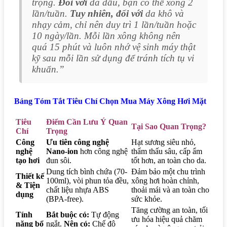
trọng.
Đối với
da dầu, bạn có thể xông 2
lần/tuần.
Tuy nhiên, đối với
da khô và
nhạy cảm, chỉ nên duy trì 1 lần/tuần hoặc
10 ngày/lần. Mỗi lần xông không nên
quá 15 phút và luôn nhớ vệ sinh máy thật
kỹ sau mỗi lần sử dụng để tránh tích tụ vi
khuẩn.”
Bảng Tóm Tắt Tiêu Chí Chọn Mua Máy Xông Hơi Mặt
Tiêu
Điểm Cần Lưu Ý Quan
Tại Sao Quan Trọng?
Chí
Trọng
Công
Ưu tiên công nghệ
Hạt sương siêu nhỏ,
nghệ
Nano-ion
hơn công nghệ
thẩm thấu sâu, cấp ẩm
tạo hơi
đun sôi.
tốt hơn, an toàn cho da.
Dung tích bình chứa (70-
Đảm bảo một chu trình
Thiết kế
100ml), vòi phun tỏa đều,
xông hơi hoàn chỉnh,
& Tiện
chất liệu nhựa ABS
thoải mái và an toàn cho
dụng
(BPA-free).
sức khỏe.
Tăng cường an toàn, tối
Tính
Bắt buộc có:
Tự động
ưu hóa hiệu quả chăm
năng bổ
ngắt.
Nên có:
Chế độ