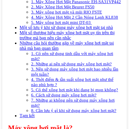
1. Máy Xông Hơi Mặt Panasonic EH-SA31VP442
2. Máy Xông Hơi Mặt Beurer FS50
3. Máy xông hơi mặt và mũi RIO FSTE
4. Máy Xông Hơi Mặt 2 Cần Nóng Lạnh KL838
5. Máy xông hơi mặt mini DT-03
Một số lưu ý khi sử dụng máy xông hơi mặt tại nhà
Một số thương hiệu máy xông hơi mặt uy tín trên thị
trường mà bạn nên cân nhắc
Những câu hỏi thường gặp về máy xông hơi mặt tại
nhà mà bạn quan tâm
1. Có nên sử dụng tinh dầu với máy xông hơi
mặt?
2. Những ai nên sử dụng máy xông hơi mặt?
3. Nên sử dụng máy xông hơi mặt bao nhiêu lần
một tuần?
4. Thời điểm & tần suất xông hơi mặt như thế
nào phù hợp ?
5. Có thể xông hơi mặt khi đang bị mụn không?
6. Cách sử dụng máy xông hơi mặt?
7. Những ai không nên sử dụng máy xông hơi
mặt?
8. Cần lưu ý gì khi sử dụng máy xông hơi mặt?
Tạm kết
Máy xông hơi mặt là?