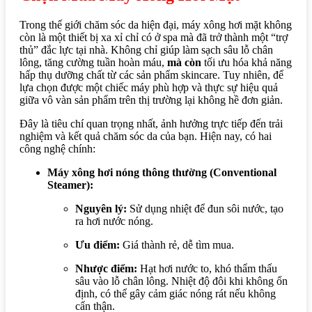
Trong thế giới chăm sóc da hiện đại, máy xông hơi mặt không
còn là một thiết bị xa xỉ chỉ có ở spa mà đã trở thành một “trợ
thủ” đắc lực tại nhà.
Không chỉ
giúp làm sạch sâu lỗ chân
lông, tăng cường tuần hoàn máu,
mà còn
tối ưu hóa khả năng
hấp thụ dưỡng chất từ các sản phẩm skincare.
Tuy nhiên
, để
lựa chọn được một chiếc máy phù hợp và thực sự hiệu quả
giữa vô vàn sản phẩm trên thị trường lại không hề đơn giản.
Đây là tiêu chí quan trọng nhất, ảnh hưởng trực tiếp đến trải
nghiệm và kết quả chăm sóc da của bạn. Hiện nay, có hai
công nghệ chính:
Máy xông hơi nóng thông thường (Conventional
Steamer):
Nguyên lý:
Sử dụng nhiệt để đun sôi nước, tạo
ra hơi nước nóng.
Ưu điểm:
Giá thành rẻ, dễ tìm mua.
Nhược điểm:
Hạt hơi nước to, khó thẩm thấu
sâu vào lỗ chân lông. Nhiệt độ đôi khi không ổn
định, có thể gây cảm giác nóng rát nếu không
cẩn thận.