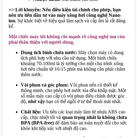
=> Lời khuyên:
Nếu điều kiện tài chính cho phép, bạn
nên ưu tiên đầu tư vào máy xông hơi công nghệ Nano-
ion.
Sự khác biệt về hiệu quả làm sạch và cấp ẩm là rất đáng
kể.
Một chiếc máy tốt không chỉ mạnh về công nghệ mà còn
phải thân thiện với người dùng.
Dung tích bình chứa nước:
Hãy chọn máy có dung
tích phù hợp với nhu cầu sử dụng. Một bình chứa
khoảng 70-100ml là lý tưởng cho một chu trình xông
hơi tiêu chuẩn từ 10-15 phút mà không cần phải châm
thêm nước.
Vòi phun và góc phun:
Vòi phun nên có thiết kế
thông minh, cho phép hơi nước tỏa đều khắp mặt. Một
số mẫu máy cao cấp có vòi phun điều chỉnh được góc
độ,
nhờ vậy
bạn có thể ngồi ở tư thế thoải mái nhất.
Chất liệu:
Ưu tiên các loại máy làm từ nhựa ABS cao
cấp, chịu nhiệt tốt và
quan trọng nhất là không chứa
BPA (BPA-free)
để đảm bảo an toàn tuyệt đối cho sức
khỏe khi tiếp xúc với nhiệt độ cao.