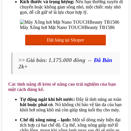
Kích thước và trọng lượng:
Nếu bạn thường xuyên di
chuyển hoặc không gian sống nhỏ, một chiếc máy nhỏ
gọn, dễ cất giữ sẽ là lựa chọn hợp lý.
Máy Xông hơi Mặt Nano TOUCHBeauty TB1586
Đặt hàng tại Shopee
>> Giá bán: 1.175.000
đồng ⇔
Đã Bán
2k+
Các tính năng đi kèm sẽ nâng cao trải nghiệm của bạn
một cách đáng kể.
Tự động ngắt khi hết nước:
Đây là tính năng an toàn
bắt buộc phải có
. Nó không chỉ bảo vệ làn da của bạn
khỏi hơi nóng khô mà còn giúp tăng tuổi thọ cho máy.
Chế độ xông nóng – lạnh:
Một số dòng máy hiện đại
tích hợp cả hai chế độ.
Cụ thể
, xông nóng giúp mở lỗ
chân lông,
trong khi
xông lạnh ngay sau đó sẽ giúp se