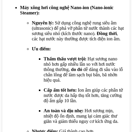
Máy xông hơi công nghệ Nano-ion (Nano-ionic
Steamer):
Nguyên lý:
Sử dụng công nghệ rung siêu âm
(ultrasonic) để phá vỡ phân tử nước thành các hạt
sương siêu nhỏ (kích thước nano).
Đồng thời
,
các hạt nước này thường được tích điện ion âm.
Ưu điểm:
Thẩm thấu vượt trội:
Hạt sương nano
nhỏ hơn gấp nhiều lần so với hơi nước
thông thường,
do đó
dễ dàng đi sâu vào lỗ
chân lông để làm sạch bụi bẩn, bã nhờn
hiệu quả.
Cấp ẩm tốt hơn:
Ion âm giúp các phân tử
nước được da hấp thụ tốt hơn, tăng cường
độ ẩm gấp 10 lần.
An toàn và dịu nhẹ:
Hơi sương mịn,
nhiệt độ ổn định, mang lại cảm giác thư
giãn và giảm thiểu nguy cơ kích ứng da.
Nhược điểm:
Giá thành cao hơn.