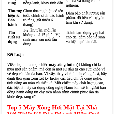
sóc da và nâng cao trải
sung
nóng/lạnh, khay tinh dầu.
nghiệm.
Thương
Chọn thương hiệu có tên
Đảm bảo chất lượng sản
hiệu &
tuổi, chính sách bảo hành
phẩm, độ bền và sự yên
Bảo
rõ ràng (tối thiểu 6
tâm khi sử dụng.
hành
tháng).
1-2 lần/tuần, mỗi lần
Tần
Tránh lạm dụng gây hại
không quá 15 phút. Vệ
suất sử
cho da, đảm bảo vệ sinh
sinh máy sau mỗi lần
dụng
và hiệu quả lâu dài.
dùng.
Kết Luận
Việc chọn mua một chiếc
máy xông hơi mặt
không chỉ là
mua một sản phẩm,
mà còn là
một sự đầu tư cho sức khỏe và
vẻ đẹp của làn da bạn.
Vì vậy
, thay vì chỉ nhìn vào giá cả, hãy
dành thời gian xem xét kỹ lưỡng các tiêu chí về công nghệ,
tính năng an toàn và thiết kế. Một chiếc máy chất lượng cao,
đặc biệt là máy sử dụng công nghệ Nano-ion, sẽ là người bạn
đồng hành đáng tin cậy trên hành trình chinh phục làn da
khỏe đẹp, rạng rỡ.
Top 5 Máy Xông Hơi Mặt Tại Nhà