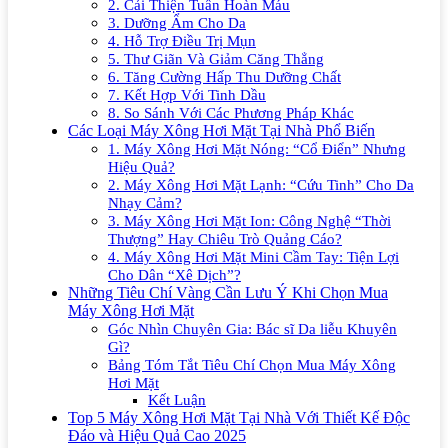
2. Cải Thiện Tuần Hoàn Máu
3. Dưỡng Ẩm Cho Da
4. Hỗ Trợ Điều Trị Mụn
5. Thư Giãn Và Giảm Căng Thẳng
6. Tăng Cường Hấp Thu Dưỡng Chất
7. Kết Hợp Với Tinh Dầu
8. So Sánh Với Các Phương Pháp Khác
Các Loại Máy Xông Hơi Mặt Tại Nhà Phổ Biến
1. Máy Xông Hơi Mặt Nóng: “Cổ Điển” Nhưng
Hiệu Quả?
2. Máy Xông Hơi Mặt Lạnh: “Cứu Tinh” Cho Da
Nhạy Cảm?
3. Máy Xông Hơi Mặt Ion: Công Nghệ “Thời
Thượng” Hay Chiêu Trò Quảng Cáo?
4. Máy Xông Hơi Mặt Mini Cầm Tay: Tiện Lợi
Cho Dân “Xê Dịch”?
Những Tiêu Chí Vàng Cần Lưu Ý Khi Chọn Mua
Máy Xông Hơi Mặt
Góc Nhìn Chuyên Gia: Bác sĩ Da liễu Khuyên
Gì?
Bảng Tóm Tắt Tiêu Chí Chọn Mua Máy Xông
Hơi Mặt
Kết Luận
Top 5 Máy Xông Hơi Mặt Tại Nhà Với Thiết Kế Độc
Đáo và Hiệu Quả Cao 2025