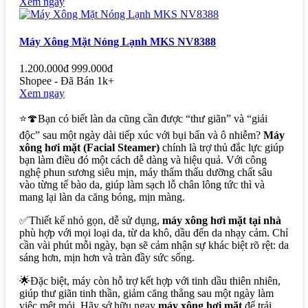
Xem ngay
Máy Xông Mặt Nóng Lạnh MKS NV8388
1.200.000đ
999.000đ
Shopee - Đã Bán 1k+
Xem ngay
⭐🍄Bạn có biết làn da cũng cần được “thư giãn” và “giải
độc” sau một ngày dài tiếp xúc với bụi bẩn và ô nhiễm?
Máy
xông hơi mặt (Facial Steamer)
chính là trợ thủ đắc lực giúp
bạn làm điều đó một cách dễ dàng và hiệu quả. Với công
nghệ phun sương siêu mịn, máy thẩm thấu dưỡng chất sâu
vào từng tế bào da, giúp làm sạch lỗ chân lông tức thì và
mang lại làn da căng bóng, mịn màng.
✅Thiết kế nhỏ gọn, dễ sử dụng,
máy xông hơi mặt tại nhà
phù hợp với mọi loại da, từ da khô, dầu đến da nhạy cảm. Chỉ
cần vài phút mỗi ngày, bạn sẽ cảm nhận sự khác biệt rõ rệt: da
sáng hơn, mịn hơn và tràn đầy sức sống.
🌟
Đặc biệt, máy còn hỗ trợ kết hợp với tinh dầu thiên nhiên,
giúp thư giãn tinh thần, giảm căng thẳng sau một ngày làm
việc mệt mỏi. Hãy sở hữu ngay
máy xông hơi mặt
để trải