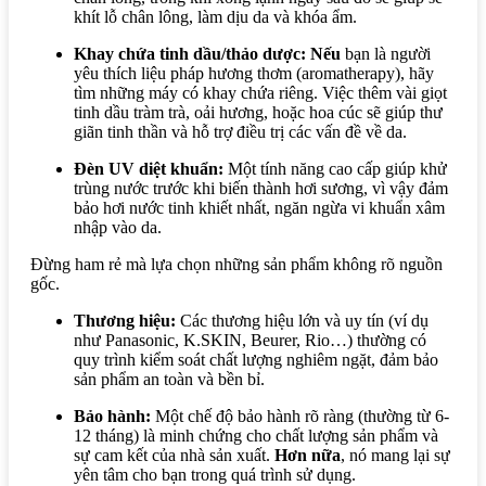
khít lỗ chân lông, làm dịu da và khóa ẩm.
Khay chứa tinh dầu/thảo dược:
Nếu
bạn là người
yêu thích liệu pháp hương thơm (aromatherapy), hãy
tìm những máy có khay chứa riêng. Việc thêm vài giọt
tinh dầu tràm trà, oải hương, hoặc hoa cúc sẽ giúp thư
giãn tinh thần và hỗ trợ điều trị các vấn đề về da.
Đèn UV diệt khuẩn:
Một tính năng cao cấp giúp khử
trùng nước trước khi biến thành hơi sương,
vì vậy
đảm
bảo hơi nước tinh khiết nhất, ngăn ngừa vi khuẩn xâm
nhập vào da.
Đừng ham rẻ mà lựa chọn những sản phẩm không rõ nguồn
gốc.
Thương hiệu:
Các thương hiệu lớn và uy tín (ví dụ
như Panasonic, K.SKIN, Beurer, Rio…) thường có
quy trình kiểm soát chất lượng nghiêm ngặt, đảm bảo
sản phẩm an toàn và bền bỉ.
Bảo hành:
Một chế độ bảo hành rõ ràng (thường từ 6-
12 tháng) là minh chứng cho chất lượng sản phẩm và
sự cam kết của nhà sản xuất.
Hơn nữa
, nó mang lại sự
yên tâm cho bạn trong quá trình sử dụng.