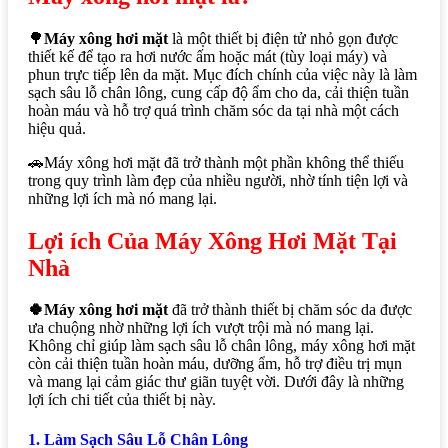
🌳
Máy xông hơi mặt
là một thiết bị điện tử nhỏ gọn được
thiết kế để tạo ra hơi nước ấm hoặc mát (tùy loại máy) và
phun trực tiếp lên da mặt. Mục đích chính của việc này là làm
sạch sâu lỗ chân lông, cung cấp độ ẩm cho da, cải thiện tuần
hoàn máu và hỗ trợ quá trình chăm sóc da tại nhà một cách
hiệu quả.
🚗Máy xông hơi mặt đã trở thành một phần không thể thiếu
trong quy trình làm đẹp của nhiều người, nhờ tính tiện lợi và
những lợi ích mà nó mang lại.
Lợi ích Của Máy Xông Hơi Mặt Tại
Nhà
🍀Máy xông hơi mặt
đã trở thành thiết bị chăm sóc da được
ưa chuộng nhờ những lợi ích vượt trội mà nó mang lại.
Không chỉ giúp làm sạch sâu lỗ chân lông, máy xông hơi mặt
còn cải thiện tuần hoàn máu, dưỡng ẩm, hỗ trợ điều trị mụn
và mang lại cảm giác thư giãn tuyệt vời. Dưới đây là những
lợi ích chi tiết của thiết bị này.
1. Làm Sạch Sâu Lỗ Chân Lông