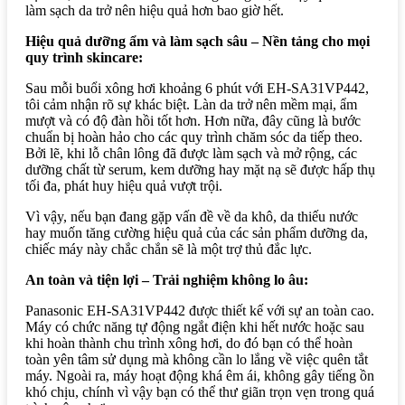
làm sạch da trở nên hiệu quả hơn bao giờ hết.
Hiệu quả dưỡng ẩm và làm sạch sâu – Nền tảng cho mọi
quy trình skincare:
Sau mỗi buổi xông hơi khoảng 6 phút với EH-SA31VP442,
tôi cảm nhận rõ sự khác biệt. Làn da trở nên mềm mại, ẩm
mượt và có độ đàn hồi tốt hơn. Hơn nữa, đây cũng là bước
chuẩn bị hoàn hảo cho các quy trình chăm sóc da tiếp theo.
Bởi lẽ, khi lỗ chân lông đã được làm sạch và mở rộng, các
dưỡng chất từ serum, kem dưỡng hay mặt nạ sẽ được hấp thụ
tối đa, phát huy hiệu quả vượt trội.
Vì vậy, nếu bạn đang gặp vấn đề về da khô, da thiếu nước
hay muốn tăng cường hiệu quả của các sản phẩm dưỡng da,
chiếc máy này chắc chắn sẽ là một trợ thủ đắc lực.
An toàn và tiện lợi – Trải nghiệm không lo âu:
Panasonic EH-SA31VP442 được thiết kế với sự an toàn cao.
Máy có chức năng tự động ngắt điện khi hết nước hoặc sau
khi hoàn thành chu trình xông hơi, do đó bạn có thể hoàn
toàn yên tâm sử dụng mà không cần lo lắng về việc quên tắt
máy. Ngoài ra, máy hoạt động khá êm ái, không gây tiếng ồn
khó chịu, chính vì vậy bạn có thể thư giãn trọn vẹn trong quá