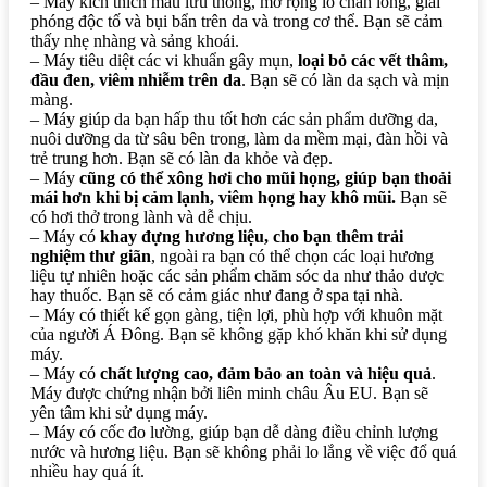
– Máy kích thích máu lưu thông, mở rộng lỗ chân lông, giải
phóng độc tố và bụi bẩn trên da và trong cơ thể. Bạn sẽ cảm
thấy nhẹ nhàng và sảng khoái.
– Máy tiêu diệt các vi khuẩn gây mụn,
loại bỏ các vết thâm,
đầu đen, viêm nhiễm trên da
. Bạn sẽ có làn da sạch và mịn
màng.
– Máy giúp da bạn hấp thu tốt hơn các sản phẩm dưỡng da,
nuôi dưỡng da từ sâu bên trong, làm da mềm mại, đàn hồi và
trẻ trung hơn. Bạn sẽ có làn da khỏe và đẹp.
– Máy
cũng có thể xông hơi cho mũi họng, giúp bạn thoải
mái hơn khi bị cảm lạnh, viêm họng hay khô mũi.
Bạn sẽ
có hơi thở trong lành và dễ chịu.
– Máy có
khay đựng hương liệu, cho bạn thêm trải
nghiệm thư giãn
, ngoài ra bạn có thể chọn các loại hương
liệu tự nhiên hoặc các sản phẩm chăm sóc da như thảo dược
hay thuốc. Bạn sẽ có cảm giác như đang ở spa tại nhà.
– Máy có thiết kế gọn gàng, tiện lợi, phù hợp với khuôn mặt
của người Á Đông. Bạn sẽ không gặp khó khăn khi sử dụng
máy.
– Máy có
chất lượng cao, đảm bảo an toàn và hiệu quả
.
Máy được chứng nhận bởi liên minh châu Âu EU. Bạn sẽ
yên tâm khi sử dụng máy.
– Máy có cốc đo lường, giúp bạn dễ dàng điều chỉnh lượng
nước và hương liệu. Bạn sẽ không phải lo lắng về việc đổ quá
nhiều hay quá ít.