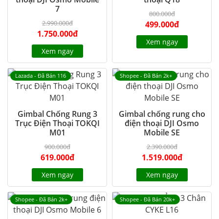
7
800.000đ
2.990.000đ
499.000đ
1.750.000đ
Xem ngay
Xem ngay
Lazada - Đã Bán 116
Shopee - Đã Bán 2k+
Gimbal Chống Rung 3
Gimbal chống rung cho
Trục Điện Thoại TOKQI
điện thoại DJI Osmo
M01
Mobile SE
900.000đ
2.390.000đ
619.000đ
1.519.000đ
Xem ngay
Xem ngay
Shopee - Đã Bán 2k+
Shopee - Đã Bán 20k+