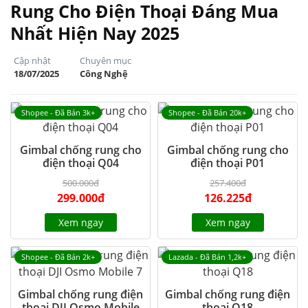
Rung Cho Điện Thoại Đáng Mua
Nhất Hiện Nay 2025
Cập nhật
Chuyên mục
18/07/2025
Công Nghệ
Shopee - Đã Bán 3k+
Shopee - Đã Bán 20k+
Gimbal chống rung cho
Gimbal chống rung cho
điện thoại Q04
điện thoại P01
500.000đ
257.400đ
299.000đ
126.225đ
Xem ngay
Xem ngay
Shopee - Đã Bán 2k+
Lazada - Đã Bán 1,2k+
Gimbal chống rung điện
Gimbal chống rung điện
thoại DJI Osmo Mobile
thoại Q18