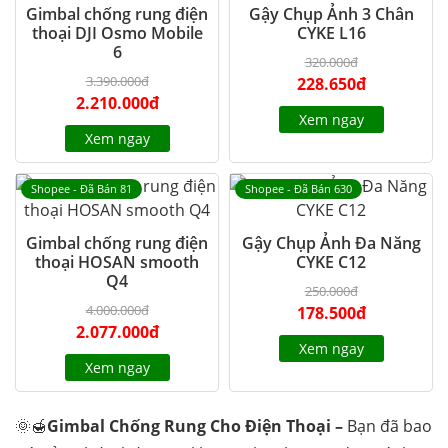
Gimbal chống rung điện
Gậy Chụp Ảnh 3 Chân
thoại DJI Osmo Mobile
CYKE L16
6
320.000đ
3.390.000đ
228.650đ
2.210.000đ
Xem ngay
Xem ngay
Shopee - Đã Bán 81
Shopee - Đã Bán 630
Gimbal chống rung điện
Gậy Chụp Ảnh Đa Năng
thoại HOSAN smooth
CYKE C12
Q4
250.000đ
4.000.000đ
178.500đ
2.077.000đ
Xem ngay
Xem ngay
🌞🍯
Gimbal Chống Rung Cho Điện Thoại –
Bạn đã bao