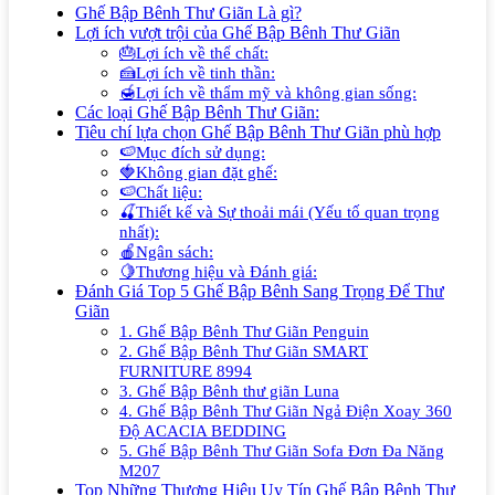
Ghế Bập Bênh Thư Giãn Là gì?
Lợi ích vượt trội của Ghế Bập Bênh Thư Giãn
🎂Lợi ích về thể chất:
🍰Lợi ích về tinh thần:
🍯Lợi ích về thẩm mỹ và không gian sống:
Các loại Ghế Bập Bênh Thư Giãn:
Tiêu chí lựa chọn Ghế Bập Bênh Thư Giãn phù hợp
🍉Mục đích sử dụng:
🍓Không gian đặt ghế:
🍉Chất liệu:
🍒Thiết kế và Sự thoải mái (Yếu tố quan trọng
nhất):
🍎Ngân sách:
🍋Thương hiệu và Đánh giá:
Đánh Giá Top 5 Ghế Bập Bênh Sang Trọng Để Thư
Giãn
1. Ghế Bập Bênh Thư Giãn Penguin
2. Ghế Bập Bênh Thư Giãn SMART
FURNITURE 8994
3. Ghế Bập Bênh thư giãn Luna
4. Ghế Bập Bênh Thư Giãn Ngả Điện Xoay 360
Độ ACACIA BEDDING
5. Ghế Bập Bênh Thư Giãn Sofa Đơn Đa Năng
M207
Top Những Thương Hiệu Uy Tín Ghế Bập Bênh Thư