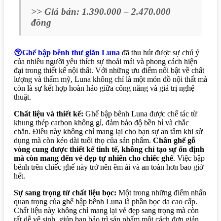
>> Giá bán: 1.390.000 – 2.470.000
đồng
😚Ghế bập bênh thư giãn
Luna
đã thu hút được sự chú ý
của nhiều người yêu thích sự thoải mái và phong cách hiện
đại trong thiết kế nội thất. Với những ưu điểm nổi bật về chất
lượng và thẩm mỹ, Luna không chỉ là một món đồ nội thất mà
còn là sự kết hợp hoàn hảo giữa công năng và giá trị nghệ
thuật.
Chất liệu và thiết kế:
Ghế bập bênh Luna được chế tác từ
khung thép carbon không gỉ, đảm bảo độ bền bỉ và chắc
chắn. Điều này không chỉ mang lại cho bạn sự an tâm khi sử
dụng mà còn kéo dài tuổi thọ của sản phẩm.
Chân ghế gỗ
vòng cung được thiết kế tinh tế, không chỉ tạo sự ổn định
mà còn mang đến vẻ đẹp tự nhiên cho chiếc ghế
. Việc bập
bênh trên chiếc ghế này trở nên êm ái và an toàn hơn bao giờ
hết.
Sự sang trọng từ chất liệu bọc:
Một trong những điểm nhấn
quan trọng của ghế bập bênh Luna là phần bọc da cao cấp.
Chất liệu này không chỉ mang lại vẻ đẹp sang trọng mà còn
rất dễ vệ sinh, giúp bạn bảo trì sản phẩm một cách đơn giản.