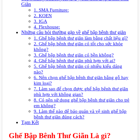
Giãn
1. SMA Furniture:
2. KOEN
3. IGA
4. Flexhouse:
Những câu hỏi thường gặp về ghế bập bênh thư giãn
1. Ghế bập bênh thư giãn làm bằng chất liệu gì?
2. Ghế bập bênh thư giãn có tốt cho sức khỏe
không?
3. Ghế bập bênh thư giãn có bền không?
4. Ghế bập bênh thư giãn phù hợp với ai?
5. Ghế bập bênh thư giãn có nhiều kiểu dáng
nào?
6. Nên chọn ghế bập bênh thư giãn bằng gỗ hay
kim loại?
7. Làm sao để chọn được ghế bập bênh thư giãn
phù hợp với không gian?
8. Có nên sử dụng ghế bập bênh thư giãn cho trẻ
em không?
9. Làm thế nào để bảo quản và vệ sinh ghế bập
bênh thư giãn đúng cách?
Tạm Kết
Ghế Bập Bênh Thư Giãn Là gì?