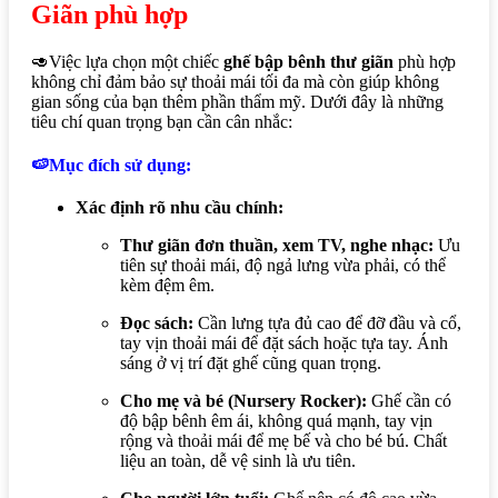
Giãn phù hợp
🥑Việc lựa chọn một chiếc
ghế bập bênh thư giãn
phù hợp
không chỉ đảm bảo sự thoải mái tối đa mà còn giúp không
gian sống của bạn thêm phần thẩm mỹ. Dưới đây là những
tiêu chí quan trọng bạn cần cân nhắc:
🍉Mục đích sử dụng:
Xác định rõ nhu cầu chính:
Thư giãn đơn thuần, xem TV, nghe nhạc:
Ưu
tiên sự thoải mái, độ ngả lưng vừa phải, có thể
kèm đệm êm.
Đọc sách:
Cần lưng tựa đủ cao để đỡ đầu và cổ,
tay vịn thoải mái để đặt sách hoặc tựa tay. Ánh
sáng ở vị trí đặt ghế cũng quan trọng.
Cho mẹ và bé (Nursery Rocker):
Ghế cần có
độ bập bênh êm ái, không quá mạnh, tay vịn
rộng và thoải mái để mẹ bế và cho bé bú. Chất
liệu an toàn, dễ vệ sinh là ưu tiên.