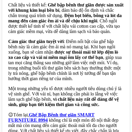
Chất liệu và thiết kế:
Ghế bập bênh thư giãn được sản xuất
với khung kim loại bền bỉ
, đảm bảo độ ổn định và chắc
chắn trong quá trình sử dụng.
Đệm bọt biển, bông và lót da
mang đến cảm giác êm ái và dễ chịu khi ngồi
. Chỗ ngồi
được thiết kế tinh tế với chất liệu vải cotton cao cấp, vừa tạo
cảm giác mềm mại, vừa dễ dàng làm sạch và bảo quản.
Cảm giác thư giãn tuyệt vời
: Điểm nổi bật của ghế bập
bênh này là cảm giác êm ái mà nó mang lại. Khi bạn ngồi
xuống, bạn sẽ cảm nhận
được sự thoải mái từ lớp đệm lò
xo cao cấp và vải nỉ mềm mại ôm lấy cơ thể bạn
, giúp xua
tan mọi căng thẳng sau những giờ làm việc mệt mỏi. Ví dụ,
trong những buổi tối thư giãn bên sách hay thưởng thức một
ly trà nóng, ghế bập bênh chính là nơi lý tưởng để bạn tận
hưởng thời gian riêng tư của mình.
Một trong những yếu tố được nhiều người tiêu dùng chú ý là
vệ sinh ghế. Với vải nỉ, bạn không cần phải lo lắng về việc
làm sạch ghế bập bênh,
vì chất liệu này rất dễ dàng để vệ
sinh, giúp bạn tiết kiệm thời gian và công sức.
😉Tóm lại,
Ghế Bập Bênh thư giãn SMART
FURNITURE 8994
không chỉ là một món đồ nội thất đẹp
mắt mà còn mang đến cảm giác thoải mái tối đa cho người
dùng. Với chất liệu và thiết kế ưu việt, đây chắc chắn là lựa