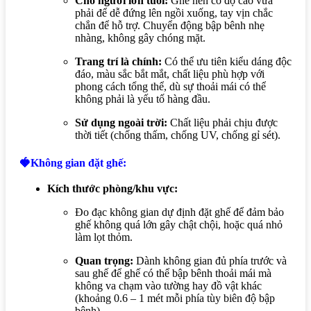
Cho người lớn tuổi:
Ghế nên có độ cao vừa
phải để dễ đứng lên ngồi xuống, tay vịn chắc
chắn để hỗ trợ. Chuyển động bập bênh nhẹ
nhàng, không gây chóng mặt.
Trang trí là chính:
Có thể ưu tiên kiểu dáng độc
đáo, màu sắc bắt mắt, chất liệu phù hợp với
phong cách tổng thể, dù sự thoải mái có thể
không phải là yếu tố hàng đầu.
Sử dụng ngoài trời:
Chất liệu phải chịu được
thời tiết (chống thấm, chống UV, chống gỉ sét).
🍓Không gian đặt ghế:
Kích thước phòng/khu vực:
Đo đạc không gian dự định đặt ghế để đảm bảo
ghế không quá lớn gây chật chội, hoặc quá nhỏ
làm lọt thỏm.
Quan trọng:
Dành không gian đủ phía trước và
sau ghế để ghế có thể bập bênh thoải mái mà
không va chạm vào tường hay đồ vật khác
(khoảng 0.6 – 1 mét mỗi phía tùy biên độ bập
bênh).