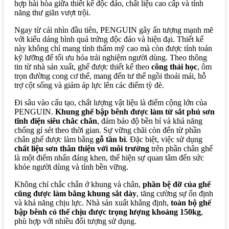
hợp hài hòa giữa thiết kế độc đáo, chất liệu cao cấp và tính
năng thư giãn vượt trội.
Ngay từ cái nhìn đầu tiên, PENGUIN gây ấn tượng mạnh mẽ
với kiểu dáng hình quả trứng độc đáo và hiện đại. Thiết kế
này không chỉ mang tính thẩm mỹ cao mà còn được tính toán
kỹ lưỡng để tối ưu hóa trải nghiệm người dùng. Theo thông
tin từ nhà sản xuất, ghế được thiết kế theo
công thái học
, ôm
trọn đường cong cơ thể, mang đến tư thế ngồi thoải mái, hỗ
trợ cột sống và giảm áp lực lên các điểm tỳ đè.
Đi sâu vào cấu tạo, chất lượng vật liệu là điểm cộng lớn của
PENGUIN.
Khung ghế bập bênh được làm từ sắt phủ sơn
tĩnh điện siêu chắc chắn
, đảm bảo độ bền bỉ và khả năng
chống gỉ sét theo thời gian. Sự vững chãi còn đến từ phần
chân ghế được làm bằng
gỗ tần bì
. Đặc biệt, việc sử dụng
chất liệu sơn thân thiện với môi trường
trên phần chân ghế
là một điểm nhấn đáng khen, thể hiện sự quan tâm đến sức
khỏe người dùng và tính bền vững.
Không chỉ chắc chắn ở khung và chân,
phần bệ đỡ của ghế
cũng được làm bằng khung sắt dày
, tăng cường sự ổn định
và khả năng chịu lực. Nhà sản xuất khẳng định,
toàn bộ ghế
bập bênh có thể chịu được trọng lượng khoảng 150kg
,
phù hợp với nhiều đối tượng sử dụng.