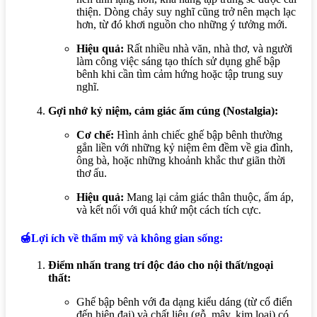
thiện. Dòng chảy suy nghĩ cũng trở nên mạch lạc
hơn, từ đó khơi nguồn cho những ý tưởng mới.
Hiệu quả:
Rất nhiều nhà văn, nhà thơ, và người
làm công việc sáng tạo thích sử dụng ghế bập
bênh khi cần tìm cảm hứng hoặc tập trung suy
nghĩ.
Gợi nhớ kỷ niệm, cảm giác ấm cúng (Nostalgia):
Cơ chế:
Hình ảnh chiếc ghế bập bênh thường
gắn liền với những kỷ niệm êm đềm về gia đình,
ông bà, hoặc những khoảnh khắc thư giãn thời
thơ ấu.
Hiệu quả:
Mang lại cảm giác thân thuộc, ấm áp,
và kết nối với quá khứ một cách tích cực.
🍯Lợi ích về thẩm mỹ và không gian sống:
Điểm nhấn trang trí độc đáo cho nội thất/ngoại
thất:
Ghế bập bênh với đa dạng kiểu dáng (từ cổ điển
đến hiện đại) và chất liệu (gỗ, mây, kim loại) có