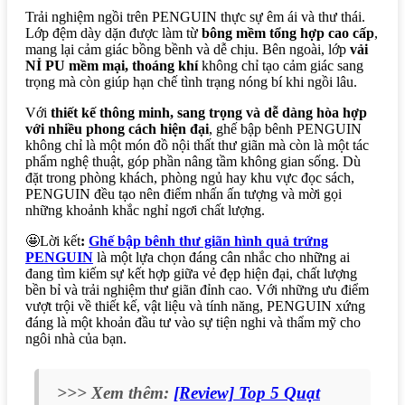
Trải nghiệm ngồi trên PENGUIN thực sự êm ái và thư thái.
Lớp đệm dày dặn được làm từ
bông mềm tổng hợp cao cấp
,
mang lại cảm giác bồng bềnh và dễ chịu. Bên ngoài, lớp
vải
NỈ PU mềm mại, thoáng khí
không chỉ tạo cảm giác sang
trọng mà còn giúp hạn chế tình trạng nóng bí khi ngồi lâu.
Với
thiết kế thông minh, sang trọng và dễ dàng hòa hợp
với nhiều phong cách hiện đại
, ghế bập bênh PENGUIN
không chỉ là một món đồ nội thất thư giãn mà còn là một tác
phẩm nghệ thuật, góp phần nâng tầm không gian sống. Dù
đặt trong phòng khách, phòng ngủ hay khu vực đọc sách,
PENGUIN đều tạo nên điểm nhấn ấn tượng và mời gọi
những khoảnh khắc nghỉ ngơi chất lượng.
🤩Lời kết
:
Ghế bập bênh thư giãn hình quả trứng
PENGUIN
là một lựa chọn đáng cân nhắc cho những ai
đang tìm kiếm sự kết hợp giữa vẻ đẹp hiện đại, chất lượng
bền bỉ và trải nghiệm thư giãn đỉnh cao. Với những ưu điểm
vượt trội về thiết kế, vật liệu và tính năng, PENGUIN xứng
đáng là một khoản đầu tư vào sự tiện nghi và thẩm mỹ cho
ngôi nhà của bạn.
>>> Xem thêm:
[Review] Top 5 Quạt