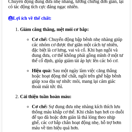
Chuyển động đung đưa nhẹ nhàng, tưởng chừng đơn giản, lại
có tác động tích cực đáng ngạc nhiên.
🎂Lợi ích về thể chất:
Giảm căng thẳng, mệt mỏi cơ bắp:
Cơ chế:
Chuyển động bập bênh nhẹ nhàng giúp
các nhóm cơ được thư giãn một cách tự nhiên,
đặc biệt là cơ lưng, vai và cổ. Khi bạn ngồi và
đung đưa, cơ thể không phải gồng mình ở một tư
thế cố định, giúp giảm tải áp lực lên các bó cơ.
Hiệu quả:
Sau một ngày làm việc căng thẳng
hoặc hoạt động thể chất, ngồi trên ghế bập bênh
giúp xoa dịu sự nhức mỏi, mang lại cảm giác
thoải mái tức thì.
Cải thiện tuần hoàn máu:
Cơ chế:
Sự đung đưa nhẹ nhàng kích thích lưu
thông máu khắp cơ thể. Khi chân bạn hơi co duỗi
để tạo đà hoặc đơn giản là thả lỏng theo nhịp
ghế, các cơ bắp chân hoạt động nhẹ, hỗ trợ bơm
máu về tim hiệu quả hơn.