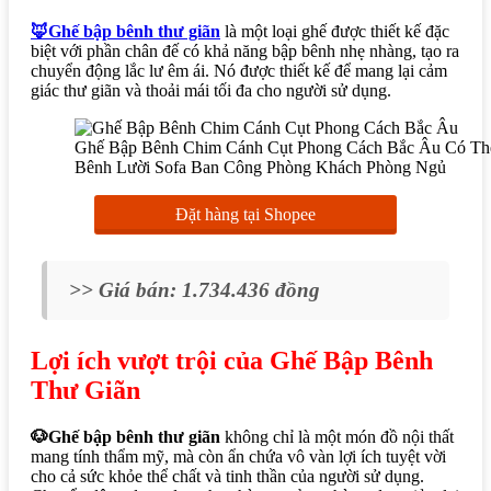
🦊Ghế bập bênh thư giãn
là một loại ghế được thiết kế đặc
biệt với phần chân đế có khả năng bập bênh nhẹ nhàng, tạo ra
chuyển động lắc lư êm ái. Nó được thiết kế để mang lại cảm
giác thư giãn và thoải mái tối đa cho người sử dụng.
Ghế Bập Bênh Chim Cánh Cụt Phong Cách Bắc Âu Có T
Bênh Lười Sofa Ban Công Phòng Khách Phòng Ngủ
Đặt hàng tại Shopee
>> Giá bán: 1.734.436 đồng
Lợi ích vượt trội của Ghế Bập Bênh
Thư Giãn
🐶Ghế bập bênh thư giãn
không chỉ là một món đồ nội thất
mang tính thẩm mỹ, mà còn ẩn chứa vô vàn lợi ích tuyệt vời
cho cả sức khỏe thể chất và tinh thần của người sử dụng.