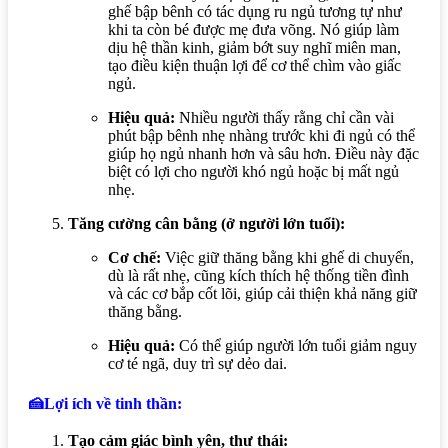
ghế bập bênh có tác dụng ru ngủ tương tự như
khi ta còn bé được mẹ đưa võng. Nó giúp làm
dịu hệ thần kinh, giảm bớt suy nghĩ miên man,
tạo điều kiện thuận lợi để cơ thể chìm vào giấc
ngủ.
Hiệu quả:
Nhiều người thấy rằng chỉ cần vài
phút bập bênh nhẹ nhàng trước khi đi ngủ có thể
giúp họ ngủ nhanh hơn và sâu hơn. Điều này đặc
biệt có lợi cho người khó ngủ hoặc bị mất ngủ
nhẹ.
Tăng cường cân bằng (ở người lớn tuổi):
Cơ chế:
Việc giữ thăng bằng khi ghế di chuyển,
dù là rất nhẹ, cũng kích thích hệ thống tiền đình
và các cơ bắp cốt lõi, giúp cải thiện khả năng giữ
thăng bằng.
Hiệu quả:
Có thể giúp người lớn tuổi giảm nguy
cơ té ngã, duy trì sự dẻo dai.
🍰Lợi ích về tinh thần:
Tạo cảm giác bình yên, thư thái: