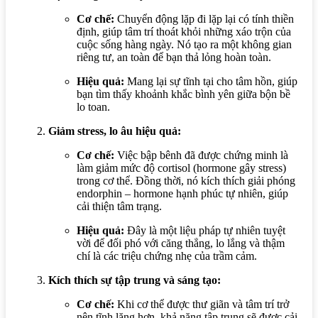
Cơ chế:
Chuyển động lặp đi lặp lại có tính thiền
định, giúp tâm trí thoát khỏi những xáo trộn của
cuộc sống hàng ngày. Nó tạo ra một không gian
riêng tư, an toàn để bạn thả lỏng hoàn toàn.
Hiệu quả:
Mang lại sự tĩnh tại cho tâm hồn, giúp
bạn tìm thấy khoảnh khắc bình yên giữa bộn bề
lo toan.
Giảm stress, lo âu hiệu quả:
Cơ chế:
Việc bập bênh đã được chứng minh là
làm giảm mức độ cortisol (hormone gây stress)
trong cơ thể. Đồng thời, nó kích thích giải phóng
endorphin – hormone hạnh phúc tự nhiên, giúp
cải thiện tâm trạng.
Hiệu quả:
Đây là một liệu pháp tự nhiên tuyệt
vời để đối phó với căng thẳng, lo lắng và thậm
chí là các triệu chứng nhẹ của trầm cảm.
Kích thích sự tập trung và sáng tạo:
Cơ chế:
Khi cơ thể được thư giãn và tâm trí trở
nên tĩnh lặng hơn, khả năng tập trung sẽ được cải