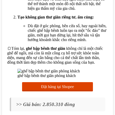
thể trở thành một món đồ nội thất nổi bật, thể
hiện gu thẩm mỹ của gia chủ.
Tạo không gian thư giãn riêng tư, ấm cúng:
Dù đặt ở góc phòng, bên cửa sổ, hay ngoài hiên,
chiếc ghế bập bênh luôn tạo ra một “ốc đảo” thư
giãn, mời gọi bạn dừng lại, hít thở sâu và tận
hưởng khoảnh khắc cho riêng mình.
🍞Tóm lại,
ghế bập bênh thư giãn
không chỉ là một chiếc
ghế để ngồi, mà còn là một công cụ hỗ trợ sức khỏe toàn
diện, mang đến sự cân bằng cho cả thể chất lẫn tinh thần,
đồng thời làm đẹp thêm cho không gian sống của bạn.
ghế bập bênh thư giãn phòng khách
Đặt hàng tại Shopee
>> Giá bán: 2.850.310 đồng