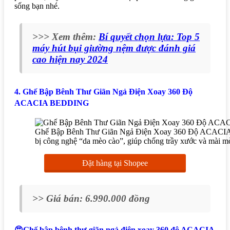
sống bạn nhé.
>>> Xem thêm:
Bí quyết chọn lựa: Top 5
máy hút bụi giường nệm được đánh giá
cao hiện nay 2024
4. Ghế Bập Bênh Thư Giãn Ngả Điện Xoay 360 Độ
ACACIA BEDDING
Ghế Bập Bênh Thư Giãn Ngả Điện Xoay 360 Độ ACACI
bị công nghệ “da mèo cào”, giúp chống trầy xước và mài m
Đặt hàng tại Shopee
>> Giá bán: 6.990.000 đồng
😍Ghế bập bênh thư giãn ngả điện xoay 360 độ ACACIA