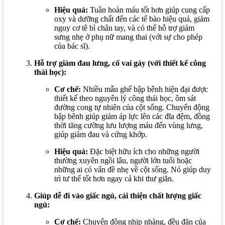
Hiệu quả:
Tuần hoàn máu tốt hơn giúp cung cấp
oxy và dưỡng chất đến các tế bào hiệu quả, giảm
nguy cơ tê bì chân tay, và có thể hỗ trợ giảm
sưng nhẹ ở phụ nữ mang thai (với sự cho phép
của bác sĩ).
Hỗ trợ giảm đau lưng, cổ vai gáy (với thiết kế công
thái học):
Cơ chế:
Nhiều mẫu ghế bập bênh hiện đại được
thiết kế theo nguyên lý công thái học, ôm sát
đường cong tự nhiên của cột sống. Chuyển động
bập bênh giúp giảm áp lực lên các đĩa đệm, đồng
thời tăng cường lưu lượng máu đến vùng lưng,
giúp giảm đau và cứng khớp.
Hiệu quả:
Đặc biệt hữu ích cho những người
thường xuyên ngồi lâu, người lớn tuổi hoặc
những ai có vấn đề nhẹ về cột sống. Nó giúp duy
trì tư thế tốt hơn ngay cả khi thư giãn.
Giúp dễ đi vào giấc ngủ, cải thiện chất lượng giấc
ngủ:
Cơ chế:
Chuyển động nhịp nhàng, đều đặn của