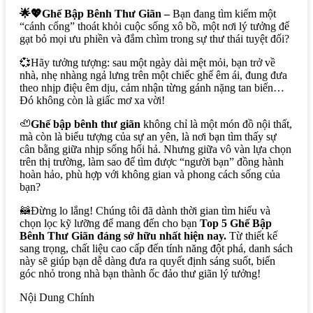
🌟💖Ghế Bập Bênh Thư Giãn –
Bạn đang tìm kiếm một
“cánh cổng” thoát khỏi cuộc sống xô bồ, một nơi lý tưởng để
gạt bỏ mọi ưu phiền và đắm chìm trong sự thư thái tuyệt đối?
💞Hãy tưởng tượng: sau một ngày dài mệt mỏi, bạn trở về
nhà, nhẹ nhàng ngả lưng trên một chiếc ghế êm ái, đung đưa
theo nhịp điệu êm dịu, cảm nhận từng gánh nặng tan biến…
Đó không còn là giấc mơ xa vời!
🦥
Ghế bập bênh thư giãn
không chỉ là một món đồ nội thất,
mà còn là biểu tượng của sự an yên, là nơi bạn tìm thấy sự
cân bằng giữa nhịp sống hối hả. Nhưng giữa vô vàn lựa chọn
trên thị trường, làm sao để tìm được “người bạn” đồng hành
hoàn hảo, phù hợp với không gian và phong cách sống của
bạn?
🦝Đừng lo lắng! Chúng tôi đã dành thời gian tìm hiểu và
chọn lọc kỹ lưỡng để mang đến cho bạn
Top 5 Ghế Bập
Bênh Thư Giãn đáng sở hữu nhất hiện nay.
Từ thiết kế
sang trọng, chất liệu cao cấp đến tính năng đột phá, danh sách
này sẽ giúp bạn dễ dàng đưa ra quyết định sáng suốt, biến
góc nhỏ trong nhà bạn thành ốc đảo thư giãn lý tưởng!
Nội Dung Chính