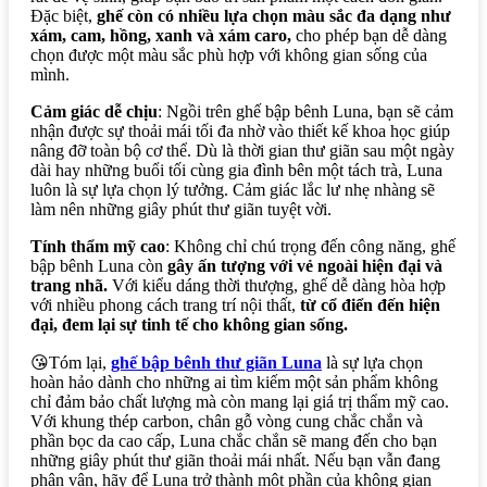
Đặc biệt,
ghế còn có nhiều lựa chọn màu sắc đa dạng như
xám, cam, hồng, xanh và xám caro,
cho phép bạn dễ dàng
chọn được một màu sắc phù hợp với không gian sống của
mình.
Cảm giác dễ chịu
: Ngồi trên ghế bập bênh Luna, bạn sẽ cảm
nhận được sự thoải mái tối đa nhờ vào thiết kế khoa học giúp
nâng đỡ toàn bộ cơ thể. Dù là thời gian thư giãn sau một ngày
dài hay những buổi tối cùng gia đình bên một tách trà, Luna
luôn là sự lựa chọn lý tưởng. Cảm giác lắc lư nhẹ nhàng sẽ
làm nên những giây phút thư giãn tuyệt vời.
Tính thẩm mỹ cao
: Không chỉ chú trọng đến công năng, ghế
bập bênh Luna còn
gây ấn tượng với vẻ ngoài hiện đại và
trang nhã.
Với kiểu dáng thời thượng, ghế dễ dàng hòa hợp
với nhiều phong cách trang trí nội thất,
từ cổ điển đến hiện
đại, đem lại sự tinh tế cho không gian sống.
😘Tóm lại,
ghế bập bênh thư giãn Luna
là sự lựa chọn
hoàn hảo dành cho những ai tìm kiếm một sản phẩm không
chỉ đảm bảo chất lượng mà còn mang lại giá trị thẩm mỹ cao.
Với khung thép carbon, chân gỗ vòng cung chắc chắn và
phần bọc da cao cấp, Luna chắc chắn sẽ mang đến cho bạn
những giây phút thư giãn thoải mái nhất. Nếu bạn vẫn đang
phân vân, hãy để Luna trở thành một phần của không gian