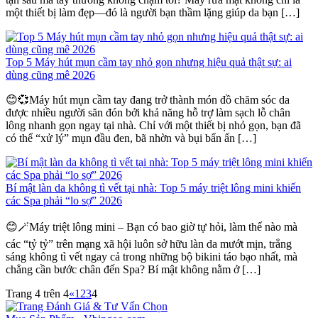
một thiết bị làm đẹp—đó là người bạn thầm lặng giúp da bạn […]
Top 5 Máy hút mụn cầm tay nhỏ gọn nhưng hiệu quả thật sự: ai
dùng cũng mê 2026
😊💞Máy hút mụn cầm tay đang trở thành món đồ chăm sóc da
được nhiều người săn đón bởi khả năng hỗ trợ làm sạch lỗ chân
lông nhanh gọn ngay tại nhà. Chỉ với một thiết bị nhỏ gọn, bạn đã
có thể “xử lý” mụn đầu đen, bã nhờn và bụi bẩn ẩn […]
Bí mật làn da không tì vết tại nhà: Top 5 máy triệt lông mini khiến
các Spa phải “lo sợ” 2026
😊🪄Máy triệt lông mini – Bạn có bao giờ tự hỏi, làm thế nào mà
các “tỷ tỷ” trên mạng xã hội luôn sở hữu làn da mướt mịn, trắng
sáng không tì vết ngay cả trong những bộ bikini táo bạo nhất, mà
chẳng cần bước chân đến Spa? Bí mật không nằm ở […]
Trang 4 trên 4
«
1
2
3
4