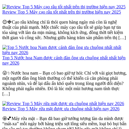
Review Top 5 Máy cạo râu tốt nhất trên thị trường hiện nay 2025
😊🍓Cạo râu không chỉ là thói quen hàng ngày mà còn là nghệ
thuật của phái mạnh. Một chiếc máy cạo râu tốt sẽ giúp bạn tự tin
tỏa sáng với làn da mịn màng, không kích ứng, đồng thời tiết kiệm
thời gian và công sức. Nhưng giữa hàng trăm sản phẩm trên thị […]
Top 5 Nước hoa Nam được cánh đàn ông ưa chuộng nhất nhất hiện
nay 2026
😜✨Nước hoa nam – Bạn có bao giờ tự hỏi: Chỉ với vài giọt hương,
một người đàn ông bình thường có thể khiến cả căn phòng phải
ngoảnh nhìn, và để lại dấu ấn khó quên trong lòng người đối diện?
Không phải ngẫu nhiên. Đó là lúc một mùi hương nam tính thực
[…]
Review Top 5 Máy rửa mặt được ưa chuộng nhất hiện nay 2026
🤩💕Máy rửa mặt – Bạn đã bao giờ tưởng tượng làn da mình được
“mát-xa” mỗi ngày bởi hàng triệu sợi lông siêu mềm, loại bỏ bụi bẩn
tận sâu mà tay thường không chạm tới? Máy rửa mặt không chỉ là